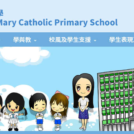
學與教
校風及學生支援
學生表現
校服裙打蝴蝶結方式
SportACT獎勵計劃(12/10-06/12及29/03-23/05)