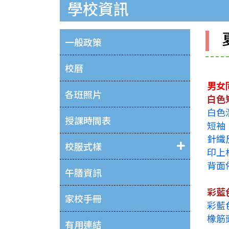
學校資訊
一般政策
校曆
男女
各班照片
白色
白色
授課時間表
短袖
針織
校服式樣
印上
背面依
午膳資訊
彩藍
家校手冊
彩藍
橡筋
有用連結