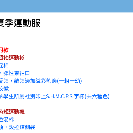
夏季運動服
同款
短袖運動衫
混棉
，彈性束袖口
反領，離領邊加織彩藍邊(一粗一幼)
校徽
學生所屬社別印上S.H.M.C.P.S.字樣(共六種色)
色短運動褲
色混棉
頭，設拉鍊側袋