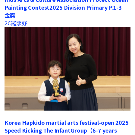
Painting Contest2025 Division Primary P.1-3
金獎
2C羅熙妤
Korea Hapkido martial arts festival-open 2025
Speed Kicking The InfantGroup（6-7 years