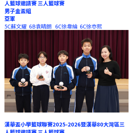
人籃球邀請賽 三人籃球賽
男子金盃組
亞軍
5C蘇文耀 6B袁晴朗 6C徐韋綸 6C徐亦熙
漢華盃小學籃球聯賽2025-2026暨漢華80大灣區三
人籃球邀請賽 三人籃球賽