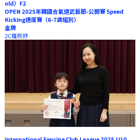
old）F2
OPEN 2025年韓國合氣道武藝節-公開賽 Speed
Kicking速度賽（6-7歲組別）
金牌
2C羅熙妤
International Fencing Club League 2025 U10