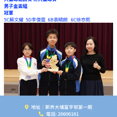
男子金盃組
冠軍
5C蘇文耀 5D李俊霆 6B袁晴朗 6C徐亦熙
地址︰新界大埔富亨邨第一期
電話: 26606161