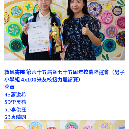
救恩書院 第六十五屆暨七十五周年校慶陸運會（男子
小學組 4x100米友校接力邀請賽）
季軍
4B蕭浚希
5D李昊禮
5D李俊霆
6B袁晴朗