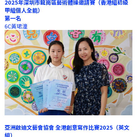
2025年深圳市龍崗區藝術體操邀請賽（香港組初級
甲組個人全能）
第一名
6C黃珺潼
亞洲啟迪文藝會協會 全港創意寫作比賽2025（英文
組）