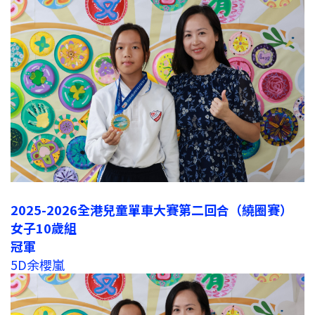
2025-2026全港兒童單車大賽第二回合（繞圈賽）
女子10歲組
冠軍
5D余櫻嵐