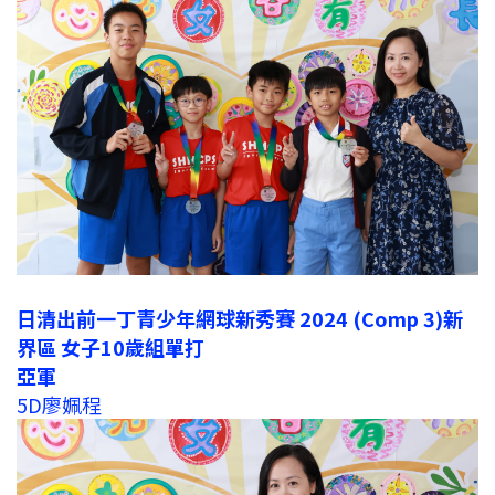
日清出前一丁青少年網球新秀賽 2024 (Comp 3)新
界區 女子10歲組單打
亞軍
5D廖姵程