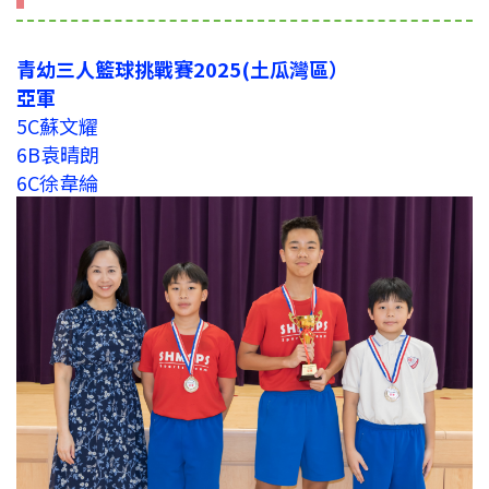
青幼三人籃球挑戰賽2025(土瓜灣區）
亞軍
5C蘇文耀
6B袁晴朗
6C徐韋綸