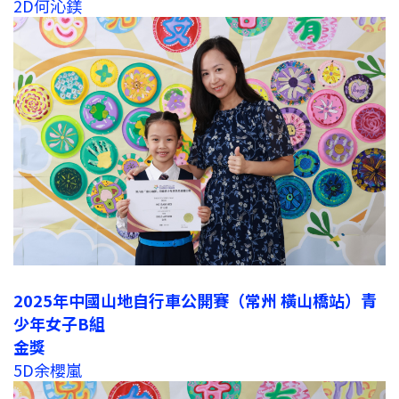
2D何沁鎂
2025年中國山地自行車公開賽（常州 橫山橋站）青
少年女子B組
金獎
5D余櫻嵐