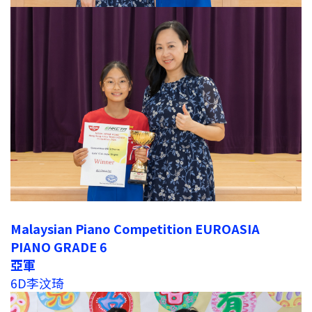
Malaysian Piano Competition EUROASIA
PIANO GRADE 6
亞軍
6D李汶琦