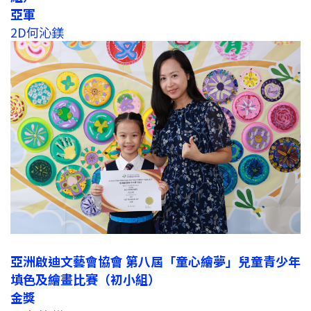
亞軍
2D何沁鎂
亞洲啟迪文藝會協會 第八屆「童心繪夢」兒童青少年
填色及繪畫比賽（初小組）
金獎