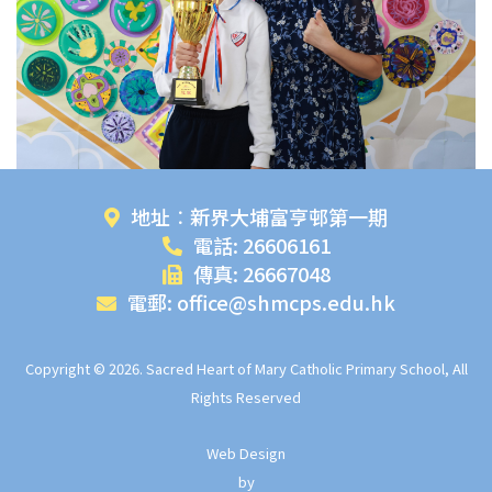
地址︰新界大埔富亨邨第一期
電話: 26606161
傳真: 26667048
電郵: office@shmcps.edu.hk
Copyright © 2026. Sacred Heart of Mary Catholic Primary School, All
Rights Reserved
Web Design
by