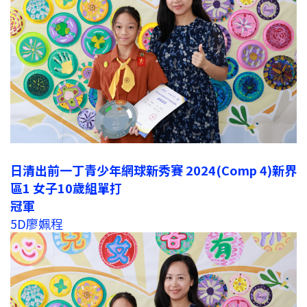
日清出前一丁青少年網球新秀賽 2024(Comp 4)新界
區1 女子10歲組單打
冠軍
5D廖姵程