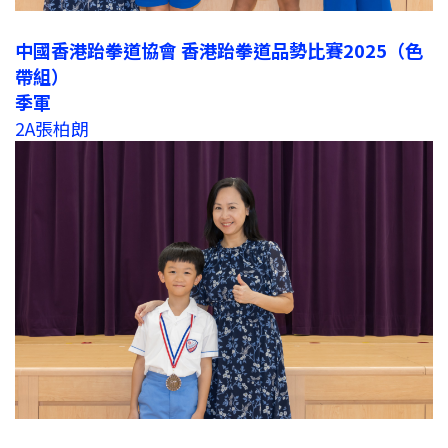
中國香港跆拳道協會 香港跆拳道品勢比賽2025（色
帶組）
季軍
2A張柏朗