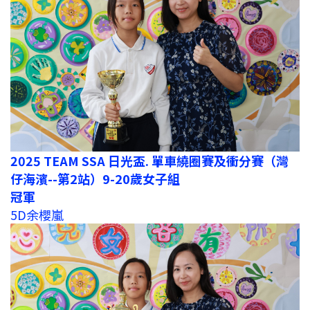
2025 TEAM SSA 日光盃. 單車繞圈賽及衝分賽
（灣
仔海濱--第2站）9-20歲女子組
冠軍
5D余櫻嵐