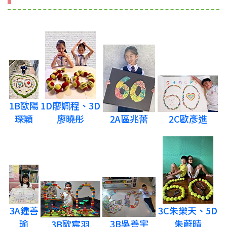
1D廖姵程、3D
1B歐陽
2C歐彥進
廖曉彤
2A區兆蕾
琛穎
3C朱樂天、5D
3A鍾善
3B吳善宇
朱蔚晴
瑜
3B歐宸羽