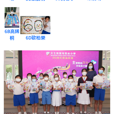
6B高䤭
6D歐柏樂
桐