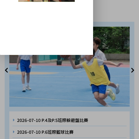
法團校董會家長校董及替代家長校董選舉(2024-2026)投
校園相簿
更多
票結果
請支持本校合唱團 – HKICF香港校際合唱節2024比賽暨大
師班
第三十屆運動會
23-24年度學校快訊第一期
6D鍾懿同學的宗教科作品刊登於《喜樂少年》
(07.01.2024)的「喜樂畫廊」內。
齊來談「聖心」
2024/2025年度小一學位分配自行分配學位取錄名單
本校手鐘隊報導刊登於《喜樂少年》(23.10.2023)的「喜
樂幼小」內。
2026-07-10
P.4及P.5班際躲避盤比賽
2026-07-10
P.6班際籃球比賽