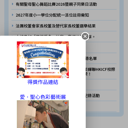
有關聖母聖心舞蹈比賽2026暨親子同樂日活動
2627年度小一學位分配統一派位註冊需知
法團校董會家長校董及替代家長校董選舉結果
本校參加「尋根覓食」比賽，奪得分區季軍。
2026年度小一入學自行分配學位結果
2526年度小一學位分配統一派位學位取錄名單
聖母聖心小學合唱團再創佳績！連續三年蟬聯HKICF校際
合唱節『金獎』，橫跨賽事勇奪多項殊榮！
得獎作品連結
聖母聖心資訊日
天主教香港教區跳繩同樂日創SDG世界紀錄活動
愛．聖心色彩藝術展
本校宗教科接受喜樂少年專訪
2425年度小一學位分配統一派位學位取錄名單