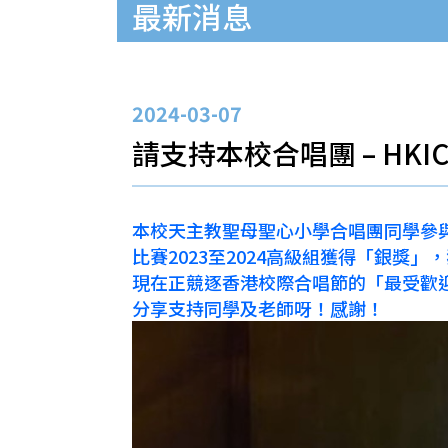
最新消息
2024-03-07
請支持本校合唱團 – HK
本校天主教聖母聖心小學合唱團同學參與
比賽2023至2024高級組獲得「銀
現在正競逐香港校際合唱節的「最受歡迎合唱
分享支持同學及老師呀！感謝！