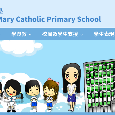
學與教
校風及學生支援
學生表現
校服裙打蝴蝶結方式
SportACT獎勵計劃(12/10-06/12及29/03-23/05)