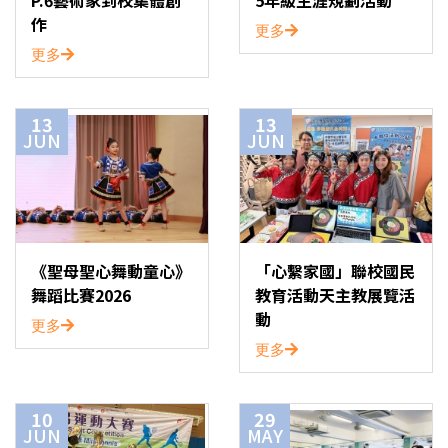
P.6藝術家到校集體創
5年級生涯規劃活動
作
更多
更多
13
13
JUN
JUN
《聖母聖心舞動童心》
「心繫家國」聯校國民
舞蹈比賽2026
教育活動天主教展覽活
動
更多
更多
10
29
JUN
MAY