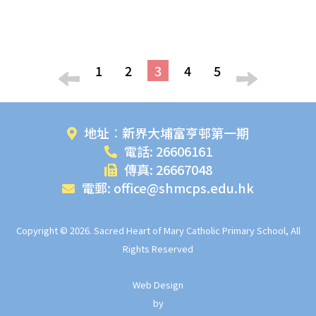
1
2
3
4
5
地址︰新界大埔富亨邨第一期
電話: 26606161
傳真: 26667048
電郵: office@shmcps.edu.hk
Copyright © 2026. Sacred Heart of Mary Catholic Primary School, All
Rights Reserved
Web Design
by