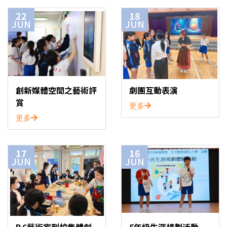
22
18
JUN
JUN
創新媒體空間之藝術評
劇團互動表演
賞
更多
更多
17
16
JUN
JUN