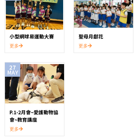
小型網球易運動大賽
聖母月獻花
更多
更多
27
MAY
P.1-2月會~愛護動物協
會~教育講座
更多